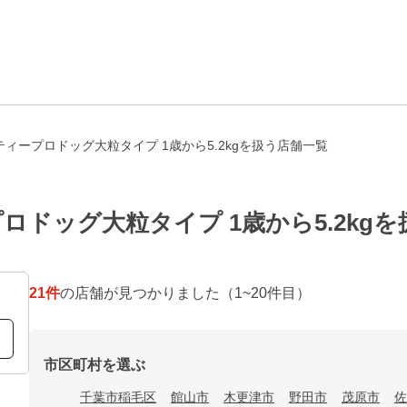
ィープロドッグ大粒タイプ 1歳から5.2kgを扱う店舗一覧
ドッグ大粒タイプ 1歳から5.2kg
21
件
の店舗が見つかりました
（1~20件目）
市区町村を選ぶ
千葉市稲毛区
館山市
木更津市
野田市
茂原市
佐