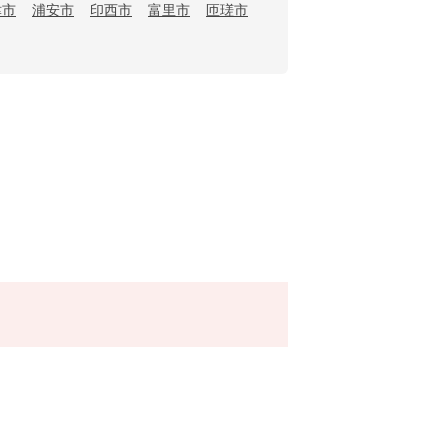
津市
浦安市
印西市
富里市
匝瑳市