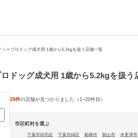
ィープロドッグ成犬用 1歳から5.2kgを扱う店舗一覧
ドッグ成犬用 1歳から5.2kgを扱う
29
件
の店舗が見つかりました
（1~20件目）
市区町村を選ぶ
千葉市稲毛区
千葉市緑区
船橋市
館山市
木更津市