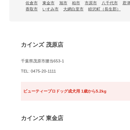
佐倉市
東金市
旭市
柏市
市原市
八千代市
君
香取市
いすみ市
大網白里市
睦沢町（長生郡）
カインズ 茂原店
千葉県茂原市腰当653-1
TEL: 0475-20-1111
ビューティープロドッグ成犬用 1歳から5.2kg
カインズ 東金店