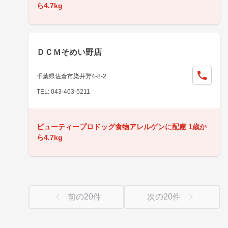
ら4.7kg
ＤＣＭそめい野店
千葉県佐倉市染井野4-8-2
TEL: 043-463-5211
ビューティープロドッグ食物アレルゲンに配慮 1歳か
ら4.7kg
前の
20
件
次の
20
件