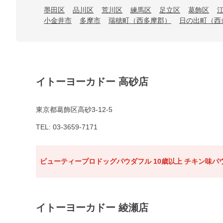
墨田区
品川区
荒川区
練馬区
足立区
葛飾区
小金井市
多摩市
瑞穂町（西多摩郡）
日の出町（西
イトーヨーカドー 高砂店
東京都葛飾区高砂3-12-5
TEL: 03-3659-7171
ビューティープロドッグパウダフル 10歳以上 チキン味パウ
イトーヨーカドー 綾瀬店