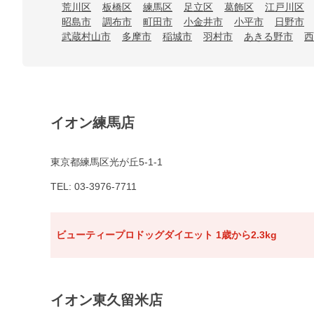
荒川区
板橋区
練馬区
足立区
葛飾区
江戸川区
昭島市
調布市
町田市
小金井市
小平市
日野市
武蔵村山市
多摩市
稲城市
羽村市
あきる野市
西
イオン練馬店
東京都練馬区光が丘5-1-1
TEL: 03-3976-7711
ビューティープロドッグダイエット 1歳から2.3kg
イオン東久留米店