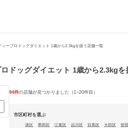
ィープロドッグダイエット 1歳から2.3kgを扱う店舗一覧
ドッグダイエット 1歳から2.3kg
94
件
の店舗が見つかりました
（1~20件目）
市区町村を選ぶ
港区
墨田区
江東区
品川区
目黒区
大田区
世