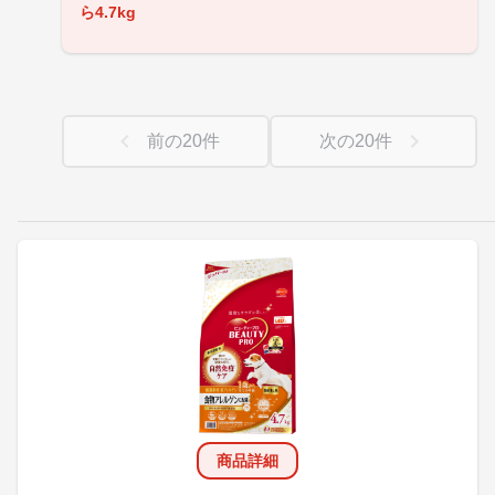
ら4.7kg
前の
20
件
次の
20
件
商品詳細