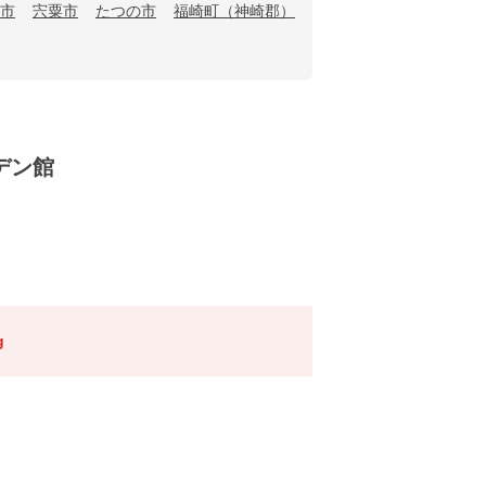
市
宍粟市
たつの市
福崎町（神崎郡）
デン館
g