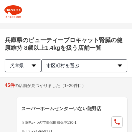
兵庫県のビューティープロキャット腎臓の健
康維持 8歳以上1.4kgを扱う店舗一覧
兵庫県
市区町村を選ぶ
45
件
の店舗が見つかりました
（1~20件目）
スーパーホームセンターいない龍野店
兵庫県たつの市揖保町揖保中130-1
TEL: 0791-64-9171