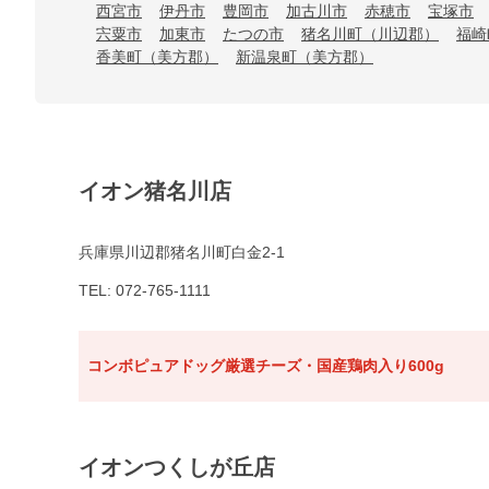
西宮市
伊丹市
豊岡市
加古川市
赤穂市
宝塚市
宍粟市
加東市
たつの市
猪名川町（川辺郡）
福崎
香美町（美方郡）
新温泉町（美方郡）
イオン猪名川店
兵庫県川辺郡猪名川町白金2-1
TEL: 072-765-1111
コンボピュアドッグ厳選チーズ・国産鶏肉入り600g
イオンつくしが丘店