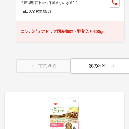
兵庫県明石市大久保町ゆりのき通3-2
TEL: 078-938-0513
コンボピュアドッグ国産鶏肉・野菜入り600g
前の
20
件
次の
20
件