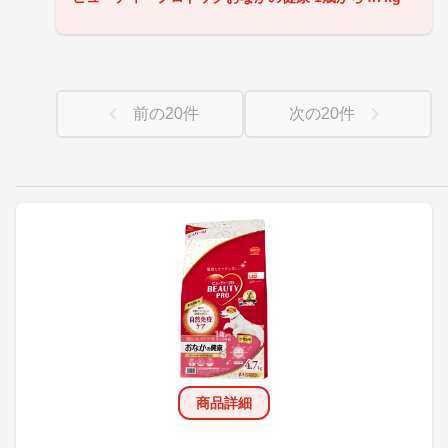
前の
20
件
次の
20
件
商品詳細