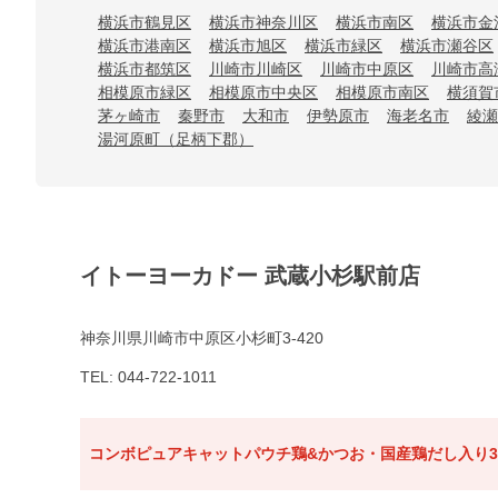
横浜市鶴見区
横浜市神奈川区
横浜市南区
横浜市金
横浜市港南区
横浜市旭区
横浜市緑区
横浜市瀬谷区
横浜市都筑区
川崎市川崎区
川崎市中原区
川崎市高
相模原市緑区
相模原市中央区
相模原市南区
横須賀
茅ヶ崎市
秦野市
大和市
伊勢原市
海老名市
綾瀬
湯河原町（足柄下郡）
イトーヨーカドー 武蔵小杉駅前店
神奈川県川崎市中原区小杉町3-420
TEL: 044-722-1011
コンボピュアキャットパウチ鶏&かつお・国産鶏だし入り3