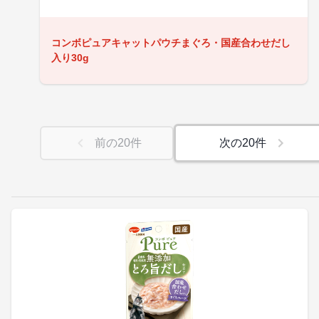
コンボピュアキャットパウチまぐろ・国産合わせだし
入り30g
前の
20
件
次の
20
件