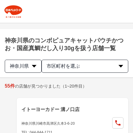
神奈川県のコンボピュアキャットパウチかつ
お・国産真鯛だし入り30gを扱う店舗一覧
神奈川県
市区町村を選ぶ
55
件
の店舗が見つかりました
（1~20件目）
イトーヨーカドー 溝ノ口店
神奈川県川崎市高津区久本3-6-20
TEL: 044-844-1711