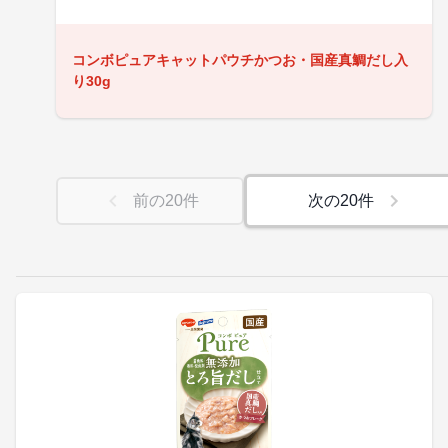
コンボピュアキャットパウチかつお・国産真鯛だし入
り30g
前の
20
件
次の
20
件