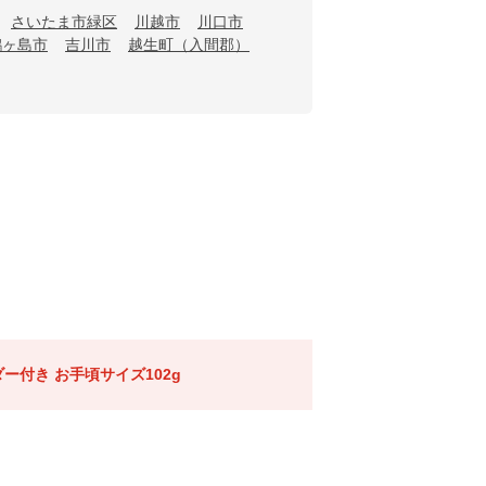
さいたま市緑区
川越市
川口市
鶴ヶ島市
吉川市
越生町（入間郡）
ー付き お手頃サイズ102g