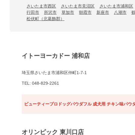
さいたま市西区
さいたま市見沼区
さいたま市浦和区
行田市
所沢市
草加市
朝霞市
新座市
八潮市
松伏町（北葛飾郡）
イトーヨーカドー 浦和店
埼玉県さいたま市浦和区仲町1-7-1
TEL: 048-829-2261
ビューティープロドッグパウダフル 成犬用 チキン味パウダ
オリンピック 東川口店