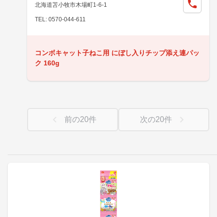
北海道苫小牧市木場町1-6-1
TEL: 0570-044-611
コンボキャット子ねこ用 にぼし入りチップ添え連パッ
ク 160g
前の
20
件
次の
20
件