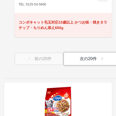
TEL: 0125-53-5600
コンボキャット毛玉対応15歳以上 かつお味・焼きタラ
チップ・ちりめん添え600g
前の
20
件
次の
20
件