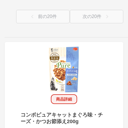
前の
20
件
次の
20
件
商品詳細
コンボピュアキャットまぐろ味・チ
ーズ・かつお節添え200g