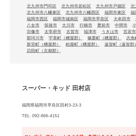
北九州市門司区
北九州市若松区
北九州市戸畑区
北
北九州市八幡東区
北九州市八幡西区
福岡市東区
福
福岡市西区
福岡市城南区
福岡市早良区
大牟田市
八女市
筑後市
大川市
行橋市
豊前市
中間市
宗像市
太宰府市
古賀市
福津市
うきは市
宮若市
那珂川市
宇美町（糟屋郡）
篠栗町（糟屋郡）
志免
新宮町（糟屋郡）
粕屋町（糟屋郡）
遠賀町（遠賀郡
苅田町（京都郡）
スーパー・キッド 田村店
福岡県福岡市早良区田村3-23-3
TEL: 092-866-4151