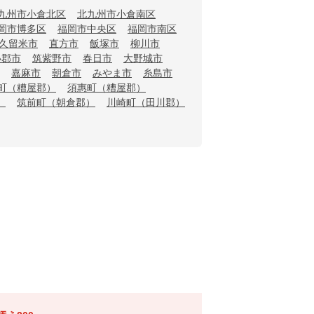
九州市小倉北区
北九州市小倉南区
岡市博多区
福岡市中央区
福岡市南区
久留米市
直方市
飯塚市
柳川市
小郡市
筑紫野市
春日市
大野城市
嘉麻市
朝倉市
みやま市
糸島市
町（糟屋郡）
須惠町（糟屋郡）
）
筑前町（朝倉郡）
川崎町（田川郡）