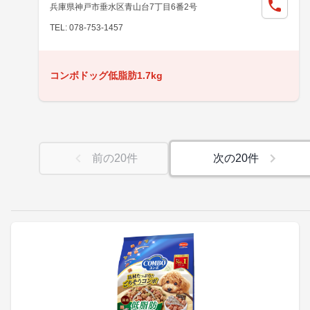
兵庫県神戸市垂水区青山台7丁目6番2号
TEL: 078-753-1457
コンボドッグ低脂肪1.7kg
前の
20
件
次の
20
件