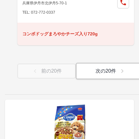
兵庫県伊丹市北伊丹5-70-1
TEL: 072-772-0337
コンボドッグまろやかチーズ入り720g
前の
20
件
次の
20
件