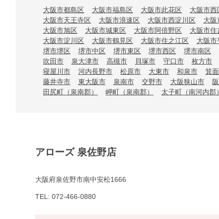
大阪市都島区
大阪市福島区
大阪市此花区
大阪市西
大阪市天王寺区
大阪市浪速区
大阪市西淀川区
大阪
大阪市旭区
大阪市城東区
大阪市阿倍野区
大阪市住
大阪市淀川区
大阪市鶴見区
大阪市住之江区
大阪市
堺市堺区
堺市中区
堺市東区
堺市西区
堺市南区
吹田市
泉大津市
高槻市
貝塚市
守口市
枚方市
寝屋川市
河内長野市
松原市
大東市
和泉市
箕面
藤井寺市
東大阪市
泉南市
交野市
大阪狭山市
阪
田尻町（泉南郡）
岬町（泉南郡）
太子町（南河内郡
アローズ 泉佐野店
大阪府泉佐野市南中安松1666
TEL: 072-466-0880