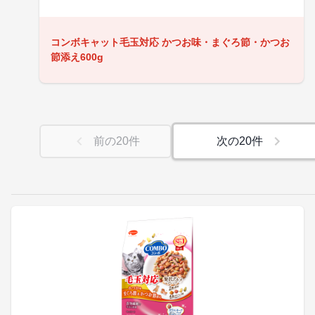
コンボキャット毛玉対応 かつお味・まぐろ節・かつお
節添え600g
前の
20
件
次の
20
件