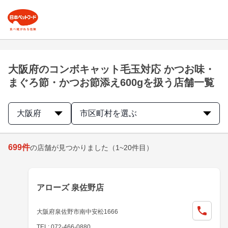
大阪府のコンボキャット毛玉対応 かつお味・
まぐろ節・かつお節添え600gを扱う店舗一覧
大阪府
市区町村を選ぶ
699
件
の店舗が見つかりました
（1~20件目）
アローズ 泉佐野店
大阪府泉佐野市南中安松1666
TEL: 072-466-0880