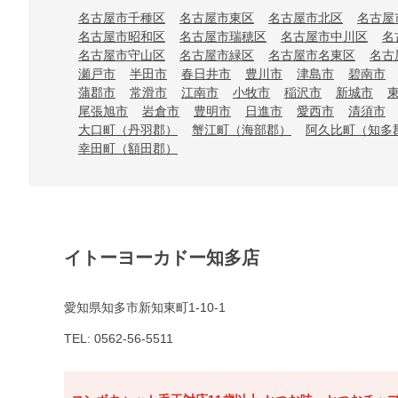
名古屋市千種区
名古屋市東区
名古屋市北区
名古屋
名古屋市昭和区
名古屋市瑞穂区
名古屋市中川区
名
名古屋市守山区
名古屋市緑区
名古屋市名東区
名古
瀬戸市
半田市
春日井市
豊川市
津島市
碧南市
蒲郡市
常滑市
江南市
小牧市
稲沢市
新城市
尾張旭市
岩倉市
豊明市
日進市
愛西市
清須市
大口町（丹羽郡）
蟹江町（海部郡）
阿久比町（知多
幸田町（額田郡）
イトーヨーカドー知多店
愛知県知多市新知東町1-10-1
TEL: 0562-56-5511