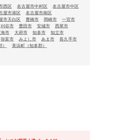
市西区
名古屋市中村区
名古屋市中区
古屋市港区
名古屋市南区
屋市天白区
豊橋市
岡崎市
一宮市
刈谷市
豊田市
安城市
西尾市
東海市
大府市
知多市
知立市
弥富市
みよし市
あま市
長久手市
郡）
美浜町（知多郡）