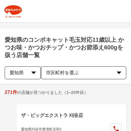
愛知県のコンボキャット毛玉対応11歳以上 か
つお味・かつおチップ・かつお節添え600gを
扱う店舗一覧
愛知県
市区町村を選ぶ
271
件
の店舗が見つかりました
（1~20件目）
ザ・ビッグエクストラ 刈谷店
愛知県刈谷市東境町京和1