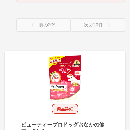
前の
20
件
次の
20
件
商品詳細
ビューティープロドッグおなかの健