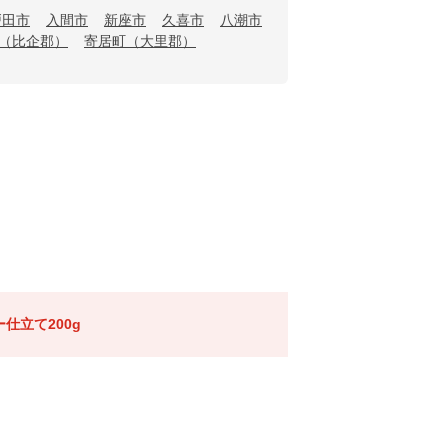
戸田市
入間市
新座市
久喜市
八潮市
（比企郡）
寄居町（大里郡）
仕立て200g