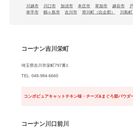
川越市
川口市
加須市
本庄市
草加市
越谷市
幸手市
鶴ヶ島市
吉川市
滑川町（比企郡）
川島町
コーナン吉川栄町
埼玉県吉川市栄町797番1
TEL: 048-984-6660
コンボピュアキャットチキン味・チーズ&まぐろ節パウダー
コーナン川口前川