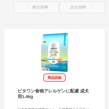
前の
20
件
次の
20
件
商品詳細
ビタワン食物アレルゲンに配慮 成犬
用1.4kg