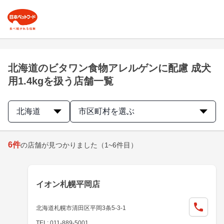
北海道のビタワン食物アレルゲンに配慮 成犬
用1.4kgを扱う店舗一覧
北海道
市区町村を選ぶ
6
件
の店舗が見つかりました
（1~6件目）
イオン札幌平岡店
北海道札幌市清田区平岡3条5-3-1
TEL: 011-889-5001