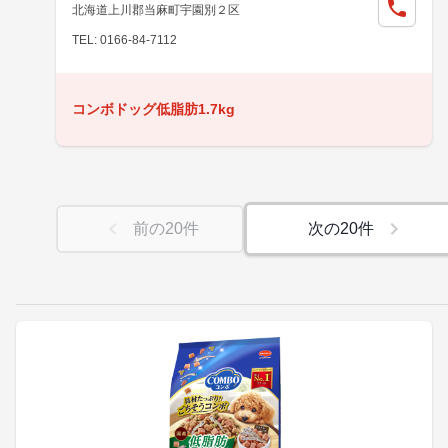
北海道上川郡当麻町宇園別２区
TEL: 0166-84-7112
コンボドッグ低脂肪1.7kg
前の
20
件
次の
20
件