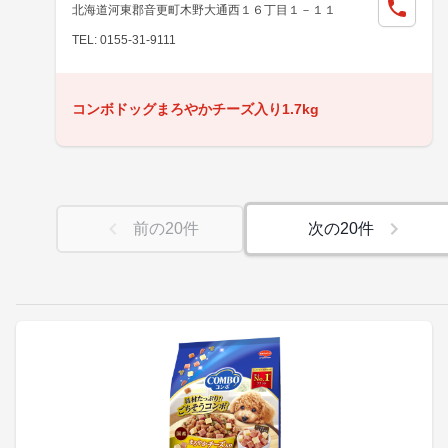
北海道河東郡音更町木野大通西１６丁目１－１１
TEL: 0155-31-9111
コンボドッグまろやかチーズ入り1.7kg
前の
20
件
次の
20
件