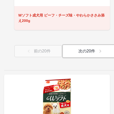
Wソフト成犬用 ビーフ・チーズ味・やわらかささみ添
え200g
前の
20
件
次の
20
件