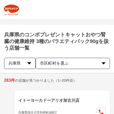
兵庫県のコンボプレゼントキャットおやつ腎
臓の健康維持 3種のバラエティパック90gを扱
う店舗一覧
兵庫県
市区町村を選ぶ
283
件
の店舗が見つかりました
（1~20件目）
イトーヨーカドーアリオ加古川店
兵庫県加古川市別府町緑町2