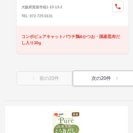
大阪府箕面市稲1-10-13-2
TEL: 072-725-0131
コンボピュアキャットパウチ鶏&かつお・国産昆布だ
し入り30g
前の
20
件
次の
20
件