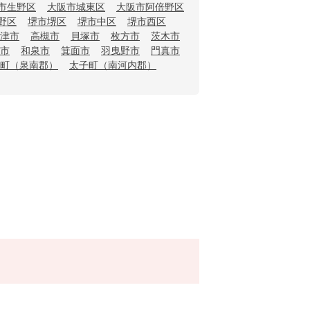
市生野区
大阪市城東区
大阪市阿倍野区
野区
堺市堺区
堺市中区
堺市西区
津市
高槻市
貝塚市
枚方市
茨木市
市
和泉市
箕面市
羽曳野市
門真市
町（泉南郡）
太子町（南河内郡）