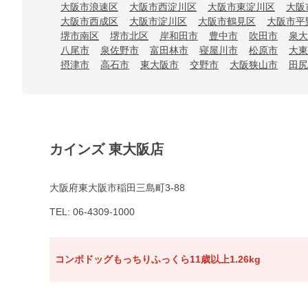
大阪市浪速区
大阪市西淀川区
大阪市東淀川区
大阪
大阪市西成区
大阪市淀川区
大阪市鶴見区
大阪市平
堺市南区
堺市北区
岸和田市
豊中市
吹田市
泉大
八尾市
泉佐野市
富田林市
寝屋川市
松原市
大東
摂津市
高石市
東大阪市
交野市
大阪狭山市
田尻
カインズ 東大阪店
大阪府東大阪市稲田三島町3-88
TEL: 06-4309-1000
コンボドッグもっちりふっくら11歳以上1.26kg