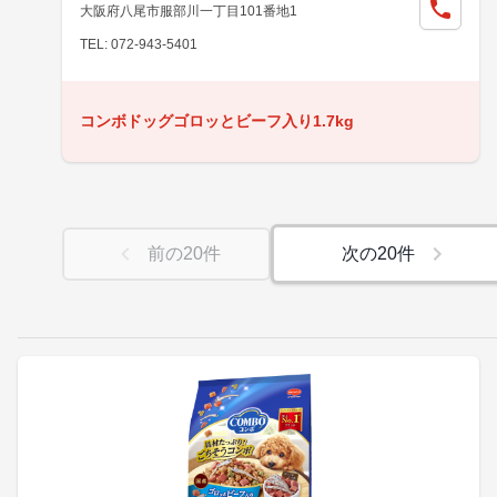
大阪府八尾市服部川一丁目101番地1
TEL: 072-943-5401
コンボドッグゴロッとビーフ入り1.7kg
前の
20
件
次の
20
件