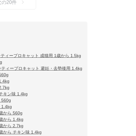
次の
20
件
ティープロキャット 成猫用 1歳から 1.5kg
g
ティープロキャット 避妊・去勢後用 1.4kg
60g
4kg
7kg
ン味 1.4kg
60g
.4kg
から 560g
ら 1.4kg
ら 2.7kg
ら チキン味 1.4kg