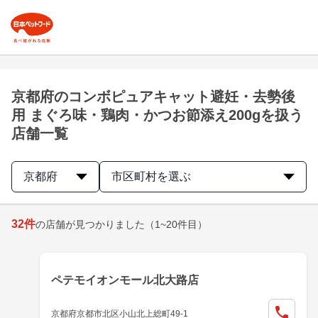
京都府のコンボピュアキャット避妊・去勢後
用 まぐろ味・鶏肉・かつお節添え200gを扱う
店舗一覧
京都府
市区町村を選ぶ
32
件
の店舗が見つかりました
（1~20件目）
ペテモイオンモール北大路店
京都府京都市北区小山北上総町49-1