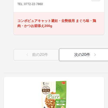
TEL: 0772-22-7860
コンボピュアキャット避妊・去勢後用 まぐろ味・鶏
肉・かつお節添え200g
前の
20
件
次の
20
件