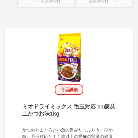
前の
20
件
次の
20
件
商品詳細
ミオドライミックス 毛玉対応 11歳以
上かつお味1kg
かつおとまぐろと小魚の旨みたっぷりうす型小
粒。毛玉対応と１１歳以上の愛猫の腎臓の健康