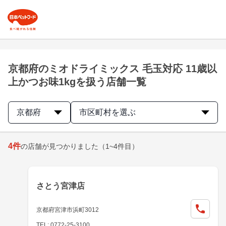
京都府のミオドライミックス 毛玉対応 11歳以
上かつお味1kgを扱う店舗一覧
京都府
市区町村を選ぶ
4
件
の店舗が見つかりました
（1~4件目）
さとう宮津店
京都府宮津市浜町3012
TEL: 0772-25-3100