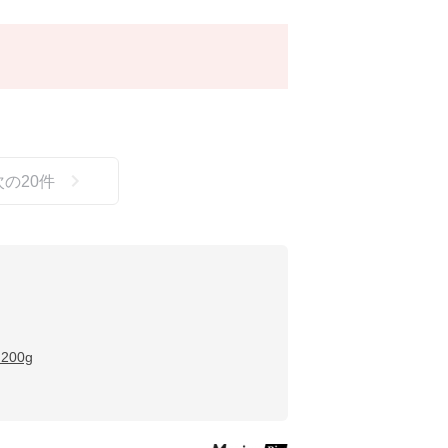
次の
20
件
00g