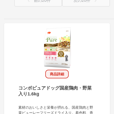
前の
20
件
次の
20
件
商品詳細
コンボピュアドッグ国産鶏肉・野菜
入り1.6kg
素材のおいしさと栄養が摂れる、国産鶏肉と野
菜ピューレーフリーズドライ入り。着色料、香