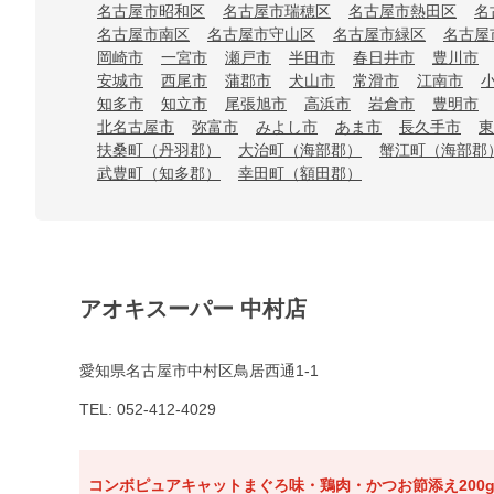
名古屋市昭和区
名古屋市瑞穂区
名古屋市熱田区
名
名古屋市南区
名古屋市守山区
名古屋市緑区
名古屋
岡崎市
一宮市
瀬戸市
半田市
春日井市
豊川市
安城市
西尾市
蒲郡市
犬山市
常滑市
江南市
知多市
知立市
尾張旭市
高浜市
岩倉市
豊明市
北名古屋市
弥富市
みよし市
あま市
長久手市
東
扶桑町（丹羽郡）
大治町（海部郡）
蟹江町（海部郡
武豊町（知多郡）
幸田町（額田郡）
アオキスーパー 中村店
愛知県名古屋市中村区鳥居西通1-1
TEL: 052-412-4029
コンボピュアキャットまぐろ味・鶏肉・かつお節添え200