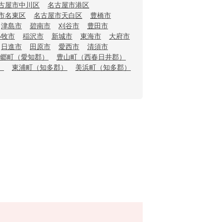
古屋市中川区
名古屋市港区
市名東区
名古屋市天白区
豊橋市
津島市
碧南市
刈谷市
豊田市
小牧市
稲沢市
新城市
東海市
大府市
日進市
田原市
愛西市
清須市
郷町（愛知郡）
豊山町（西春日井郡）
）
東浦町（知多郡）
美浜町（知多郡）
g