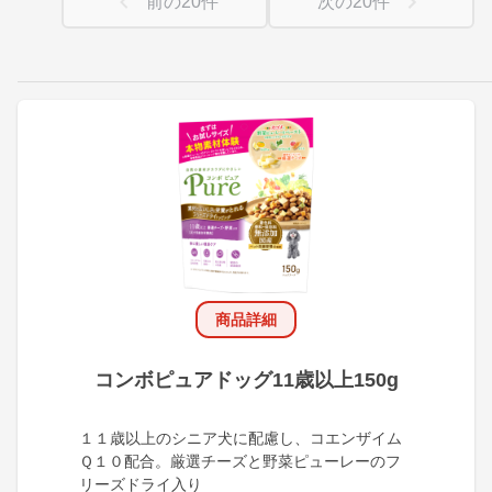
前の
20
件
次の
20
件
商品詳細
コンボピュアドッグ11歳以上150g
１１歳以上のシニア犬に配慮し、コエンザイム
Ｑ１０配合。厳選チーズと野菜ピューレーのフ
リーズドライ入り