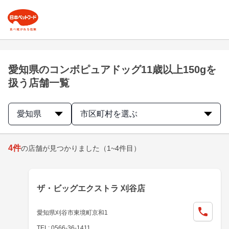
愛知県のコンボピュアドッグ11歳以上150gを
扱う店舗一覧
愛知県
市区町村を選ぶ
4
件
の店舗が見つかりました
（1~4件目）
ザ・ビッグエクストラ 刈谷店
愛知県刈谷市東境町京和1
TEL: 0566-36-1411