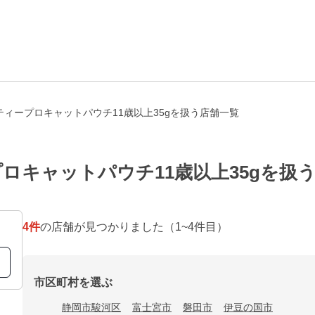
ィープロキャットパウチ11歳以上35gを扱う店舗一覧
ロキャットパウチ11歳以上35gを扱
4
件
の店舗が見つかりました
（1~4件目）
市区町村を選ぶ
静岡市駿河区
富士宮市
磐田市
伊豆の国市