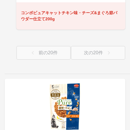
コンボピュアキャットチキン味・チーズ&まぐろ節パ
ウダー仕立て200g
前の
20
件
次の
20
件