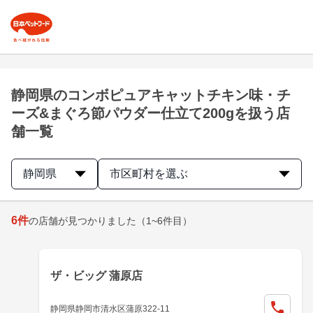
静岡県のコンボピュアキャットチキン味・チ
ーズ&まぐろ節パウダー仕立て200gを扱う店
舗一覧
静岡県
市区町村を選ぶ
6
件
の店舗が見つかりました
（1~6件目）
ザ・ビッグ 蒲原店
静岡県静岡市清水区蒲原322-11