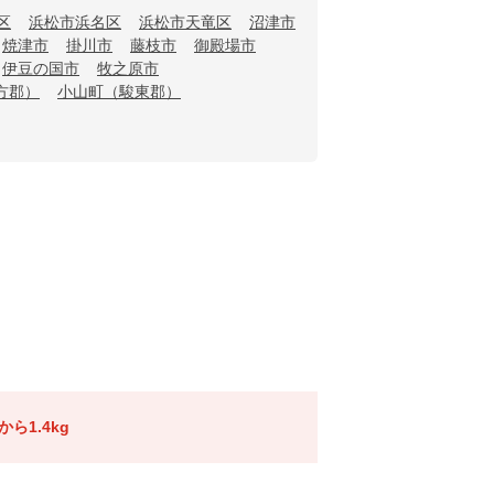
区
浜松市浜名区
浜松市天竜区
沼津市
焼津市
掛川市
藤枝市
御殿場市
伊豆の国市
牧之原市
方郡）
小山町（駿東郡）
ら1.4kg