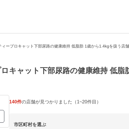
ィープロキャット下部尿路の健康維持 低脂肪 1歳から1.4kgを扱う店
キャット下部尿路の健康維持 低脂肪 1
140
件
の店舗が見つかりました
（1~20件目）
市区町村を選ぶ