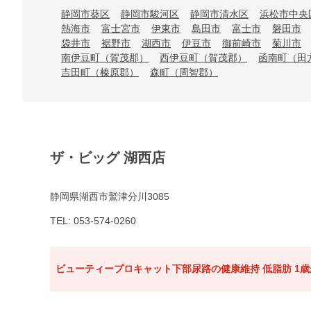
静岡市葵区
静岡市駿河区
静岡市清水区
浜松市中央
熱海市
富士宮市
伊東市
島田市
富士市
磐田市
袋井市
裾野市
湖西市
伊豆市
御前崎市
菊川市
南伊豆町（賀茂郡）
西伊豆町（賀茂郡）
函南町（田
吉田町（榛原郡）
森町（周智郡）
ザ・ビッグ 湖西店
静岡県湖西市鷲津分川3085
TEL: 053-574-0260
ビューティープロキャット下部尿路の健康維持 低脂肪 1歳か