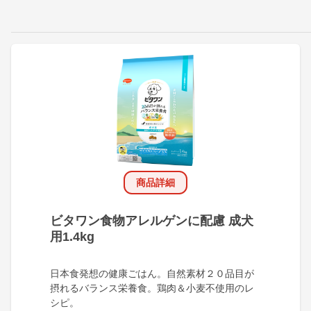
商品詳細
ビタワン食物アレルゲンに配慮 成犬
用1.4kg
日本食発想の健康ごはん。自然素材２０品目が
摂れるバランス栄養食。鶏肉＆小麦不使用のレ
シピ。