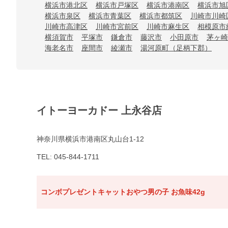
横浜市港北区
横浜市戸塚区
横浜市港南区
横浜市旭
横浜市泉区
横浜市青葉区
横浜市都筑区
川崎市川崎
川崎市高津区
川崎市宮前区
川崎市麻生区
相模原市
横須賀市
平塚市
鎌倉市
藤沢市
小田原市
茅ヶ崎
海老名市
座間市
綾瀬市
湯河原町（足柄下郡）
イトーヨーカドー 上永谷店
神奈川県横浜市港南区丸山台1-12
TEL: 045-844-1711
コンボプレゼントキャットおやつ男の子 お魚味42g