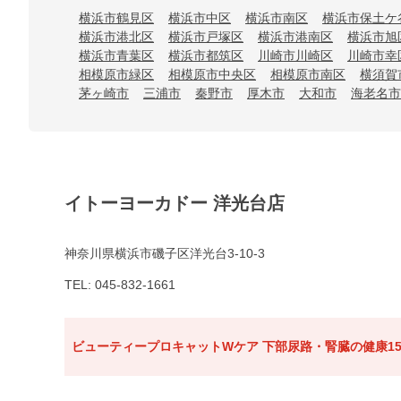
横浜市鶴見区
横浜市中区
横浜市南区
横浜市保土ケ
横浜市港北区
横浜市戸塚区
横浜市港南区
横浜市旭
横浜市青葉区
横浜市都筑区
川崎市川崎区
川崎市幸
相模原市緑区
相模原市中央区
相模原市南区
横須賀
茅ヶ崎市
三浦市
秦野市
厚木市
大和市
海老名市
イトーヨーカドー 洋光台店
神奈川県横浜市磯子区洋光台3-10-3
TEL: 045-832-1661
ビューティープロキャットWケア 下部尿路・腎臓の健康15