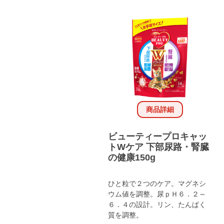
商品詳細
ビューティープロキャッ
トWケア 下部尿路・腎臓
の健康150g
ひと粒で２つのケア。マグネシ
ウム値を調整。尿ｐＨ６．２～
６．４の設計。リン、たんぱく
質を調整。