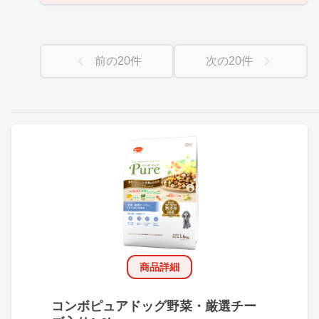
前の
20
件
次の
20
件
商品詳細
コンボピュアドッグ野菜・厳選チー