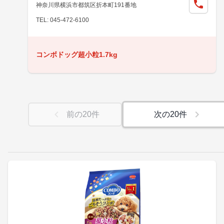
神奈川県横浜市都筑区折本町191番地
TEL: 045-472-6100
コンボドッグ超小粒1.7kg
前の
20
件
次の
20
件